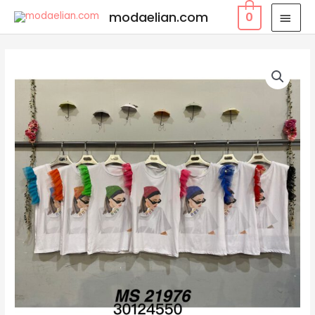
modaelian.com
0