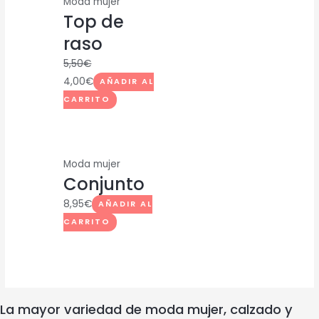
Moda mujer
Top de
raso
5,50
€
4,00
€
AÑADIR AL
CARRITO
Moda mujer
Conjunto
8,95
€
AÑADIR AL
CARRITO
La mayor variedad de moda mujer, calzado y