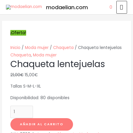
Ir
ME
modaelian.com
0
al
PRI
contenido
¡Oferta!
Inicio
/
Moda mujer
/
Chaqueta
/ Chaqueta lentejuelas
Chaqueta
,
Moda mujer
Chaqueta lentejuelas
21,00
€
15,00
€
Tallas S-M-L-XL
Disponibilidad:
80 disponibles
Chaqueta
lentejuelas
cantidad
AÑADIR AL CARRITO