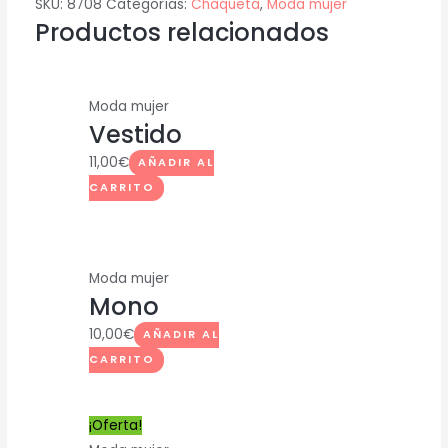
SKU:
8708
Categorías:
Chaqueta
,
Moda mujer
Productos relacionados
Moda mujer
Vestido
11,00
€
AÑADIR AL
CARRITO
Moda mujer
Mono
10,00
€
AÑADIR AL
CARRITO
¡Oferta!