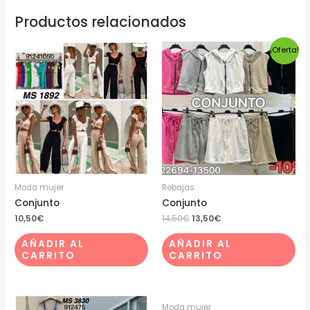
Productos relacionados
¡Oferta!
Moda mujer
Rebajas
Conjunto
Conjunto
10,50
€
14,50
€
13,50
€
AÑADIR AL
AÑADIR AL
CARRITO
CARRITO
Moda mujer