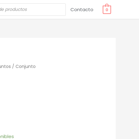
Contacto
0
untos
/ Conjunto
o
nibles