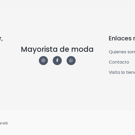
,
Enlaces 
Mayorista de moda
Quienes so
Contacto
Visita la tie
elli