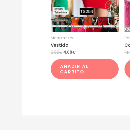
Moda mujer
Re
Vestido
Co
6,50
€
4,00
€
14
AÑADIR AL
CARRITO