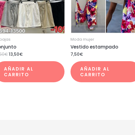
bajas
Moda mujer
njunto
Vestido estampado
,50
€
13,50
€
7,50
€
AÑADIR AL
AÑADIR AL
CARRITO
CARRITO