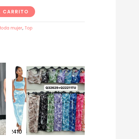
L CARRITO
oda mujer
,
Top