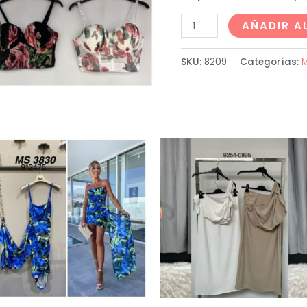
AÑADIR A
SKU:
8209
Categorías:
M