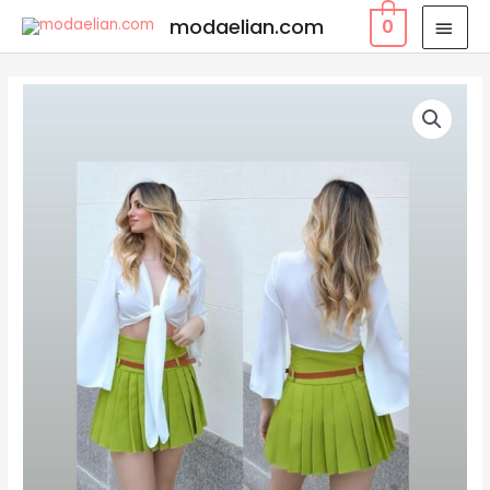
modaelian.com
0