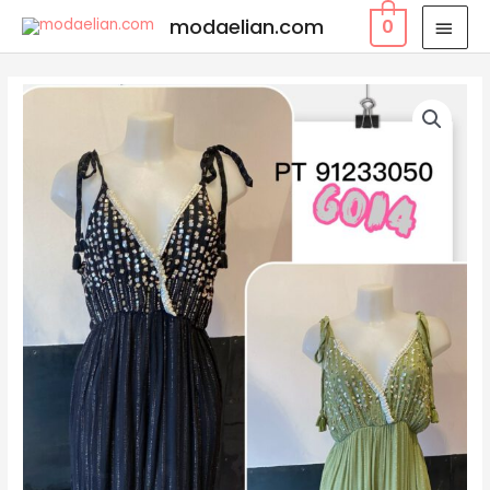
modaelian.com
0