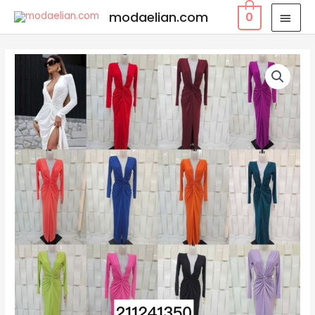
modaelian.com
0