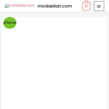
modaelian.com
0
¡Oferta!