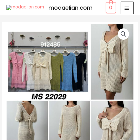
modaelian.com
0